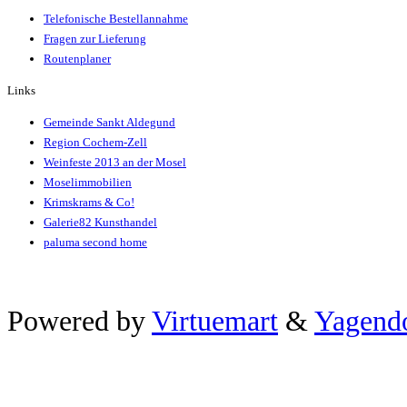
Telefonische Bestellannahme
Fragen zur Lieferung
Routenplaner
Links
Gemeinde Sankt Aldegund
Region Cochem-Zell
Weinfeste 2013 an der Mosel
Moselimmobilien
Krimskrams & Co!
Galerie82 Kunsthandel
paluma second home
Xnxx
Powered by
Virtuemart
&
Yagend
ব+ল+চ+দ+চ+দ+bangladeshi
افلام
سكس
عربي