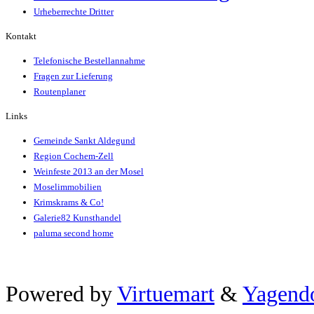
Urheberrechte Dritter
Kontakt
Telefonische Bestellannahme
Fragen zur Lieferung
Routenplaner
Links
Gemeinde Sankt Aldegund
Region Cochem-Zell
Weinfeste 2013 an der Mosel
Moselimmobilien
Krimskrams & Co!
Galerie82 Kunsthandel
paluma second home
Xnxx
Powered by
Virtuemart
&
Yagend
ব+ল+চ+দ+চ+দ+bangladeshi