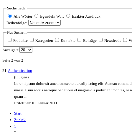
Suche nach:
Alle Wörter
Irgendein Wort
Exakter Ausdruck
Reihenfolge:
Nur Suchen:
Produkte
Kategorien
Kontakte
Beiträge
Newsfeeds
W
Anzeige #
Seite 2 von 2
21.
Authentication
(Plugins)
Lorem
ipsum dolor sit amet, consectetuer adipiscing elit. Aenean commod
massa. Cum sociis natoque penatibus et magnis dis parturient montes, nas
quam ...
Erstellt am 01. Januar 2011
Start
Zurück
1