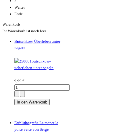
2
Weiter
Ende
Warenkorb
Ihr Warenkorb ist noch leer.
Butschkow, Überleben unter
Segeln
9,99 €
Farblithografie La mer et la
porte verte von Serge