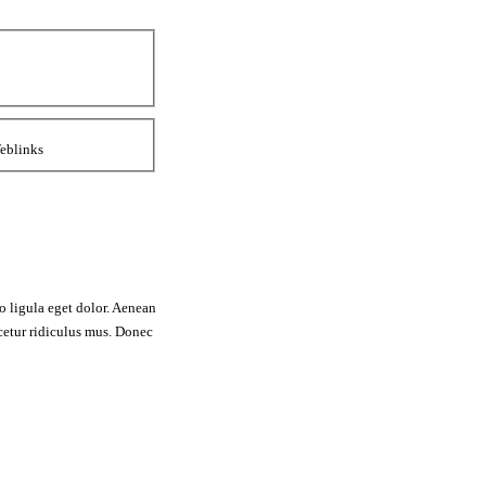
eblinks
o ligula eget dolor. Aenean
cetur ridiculus mus. Donec