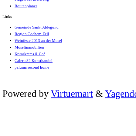
Routenplaner
Links
Gemeinde Sankt Aldegund
Region Cochem-Zell
Weinfeste 2013 an der Mosel
Moselimmobilien
Krimskrams & Co!
Galerie82 Kunsthandel
paluma second home
Xnxx
Powered by
Virtuemart
&
Yagend
ব+ল+চ+দ+চ+দ+bangladeshi
افلام
سكس
عربي
جديد
سكس